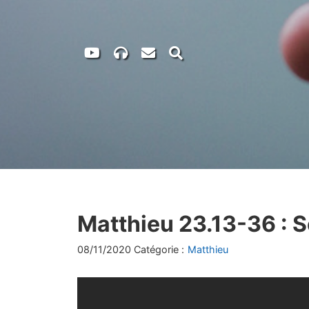
Regardez
nos
vidéos
sur
youtube
Matthieu 23.13-36 : S
08/11/2020 Catégorie :
Matthieu