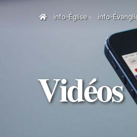
info-Église
info-Évangil
Vidéos